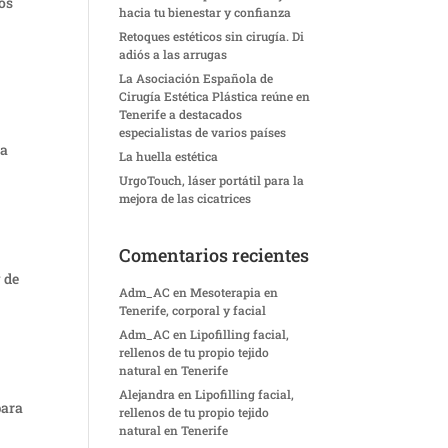
los
hacia tu bienestar y confianza
Retoques estéticos sin cirugía. Di
adiós a las arrugas
La Asociación Española de
Cirugía Estética Plástica reúne en
Tenerife a destacados
especialistas de varios países
 a
La huella estética
UrgoTouch, láser portátil para la
mejora de las cicatrices
Comentarios recientes
 de
Adm_AC
en
Mesoterapia en
Tenerife, corporal y facial
Adm_AC
en
Lipofilling facial,
rellenos de tu propio tejido
natural en Tenerife
Alejandra
en
Lipofilling facial,
para
rellenos de tu propio tejido
natural en Tenerife