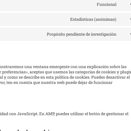
servi
Funcional
Cons
gdpr
to
cooki
servi
cons
Estadísticas (anónimas)
Cons
word
to
servi
Propósito pendiente de investigación
Cons
burst
to
statis
servi
vario
 mostraremos una ventana emergente con una explicación sobre las
 preferencias», aceptas que usemos las categorías de cookies y plugi
l y como se describe en esta política de cookies. Puedes desactivar el
avor, ten en cuenta que nuestra web puede dejar de funcionar
idad con JavaScript. En AMP, puedes utilizar el botón de gestionar el