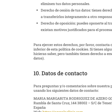
eliminen tus datos personales.
Derecho de cesión de tus datos: tienes derec
a transferirlos íntegramente a otro responsa
Derecho de oposición: puedes oponerte al t
existan motivos justificados para el proces
Para ejercer estos derechos, por favor, contacta c
inferior de esta política de cookies. Si tienes a
hicieras saber, pero también tienes derecho a en
datos).
10. Datos de contacto
Para preguntas y/o comentarios sobre nuestra pol
usando los siguientes datos de contacto:
MARIA MARGARITA RODRIGUEZ DE AZERO G
Rambla de Santa Cruz, 144 38002 – S/C de Teneri
España
Web:
https://azerolaclinic.com