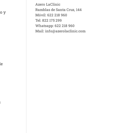
Azero LaClinic
Ramblas de Santa Cruz, 144
to y
Móvil: 622 218 960
Tel: 822 175 299
Whatsapp: 622 218 960
Mail: info@azerolaclinic.com
de
s