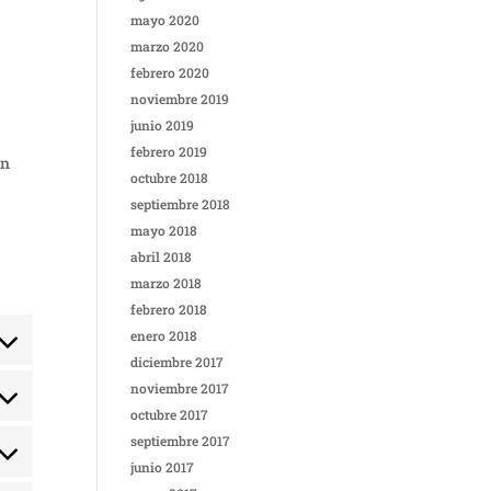
mayo 2020
marzo 2020
febrero 2020
noviembre 2019
junio 2019
febrero 2019
en
octubre 2018
septiembre 2018
mayo 2018
abril 2018
marzo 2018
febrero 2018
enero 2018
ent
diciembre 2017
ce
noviembre 2017
ent
e-
octubre 2017
ptcha
septiembre 2017
ce
ent
e-
junio 2017
tics