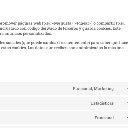
omover páginas web (p.ej.: «Me gusta», «Pinear») o compartir (p.ej.:
á incrustado con código derivado de terceros y guarda cookies. Este
ara anuncios personalizados.
 redes sociales (que puede cambiar frecuentemente) para saber que hac
 estas cookies. Los datos que reciben son anonimizados lo máximo
Funcional, Marketing
Cons
to
servi
Estadísticas
Cons
googl
to
reca
servi
Funcional
Cons
googl
to
analy