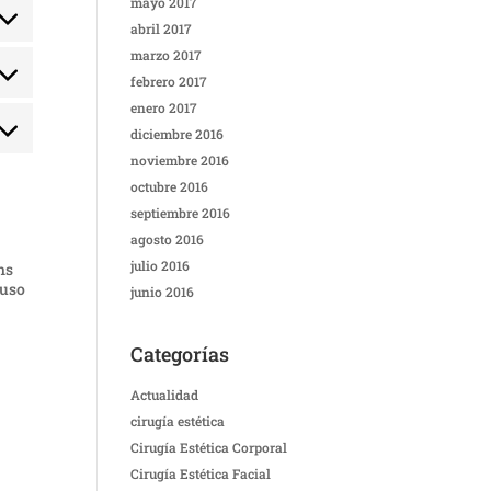
mayo 2017
ce
ent
-
abril 2017
e-
marzo 2017
ce
ent
ent
febrero 2017
press
enero 2017
ce
diciembre 2016
ent
-
tics
noviembre 2016
ce
octubre 2016
s
septiembre 2016
agosto 2016
julio 2016
ns
 uso
junio 2016
Categorías
Actualidad
cirugía estética
Cirugía Estética Corporal
Cirugía Estética Facial