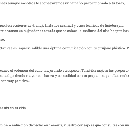
sees aunque nosotros te aconsejaremos un tamaño proporcionado a tu tórax,
reciben sesiones de drenaje linfático manual y otras técnicas de fisioterapia,
orcionamos un sujetador adecuado que se coloca la mañana del alta hospitalari
so.
ctativas es imprescindible una óptima comunicación con tu cirujano plástico. 
reduce el volumen del seno, mejorando su aspecto. También mejora las proporc
misma, adquiriendo mayor confianza y comodidad con tu propia imagen. Las mole
 ser muy positiva..
marás en tu vida.
ción o reducción de pecho en Tenerife, nuestro consejo es que consultes con u