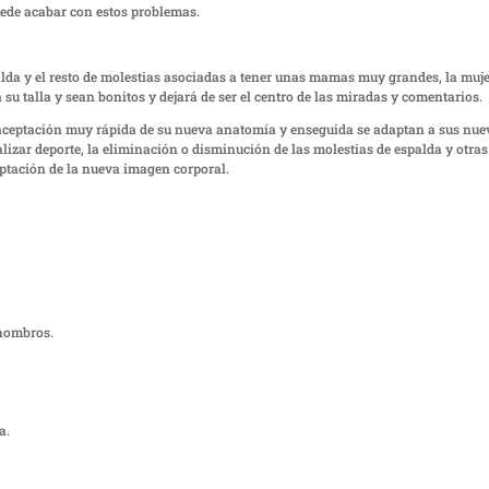
uede acabar con estos problemas.
alda y el resto de molestias asociadas a tener unas mamas muy grandes, la muj
 su talla y sean bonitos y dejará de ser el centro de las miradas y comentarios.
 aceptación muy rápida de su nueva anatomía y enseguida se adaptan a sus nue
alizar deporte, la eliminación o disminución de las molestias de espalda y otras
ptación de la nueva imagen corporal.
 hombros.
a.