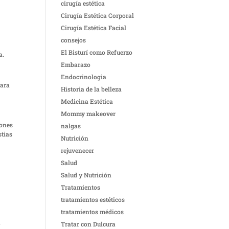
cirugía estética
Cirugía Estética Corporal
Cirugía Estética Facial
consejos
El Bisturí como Refuerzo
a.
Embarazo
Endocrinologia
Para
Historia de la belleza
Medicina Estética
Mommy makeover
iones
nalgas
stias
Nutrición
rejuvenecer
Salud
Salud y Nutrición
Tratamientos
tratamientos estéticos
tratamientos médicos
n
Tratar con Dulcura