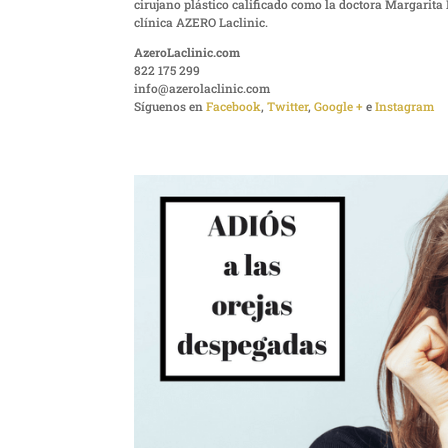
cirujano plástico calificado como la doctora Margarita
clínica AZERO Laclinic.
AzeroLaclinic.com
822 175 299
info@azerolaclinic.com
Síguenos en
Facebook
,
Twitter
,
Google +
e
Instagram