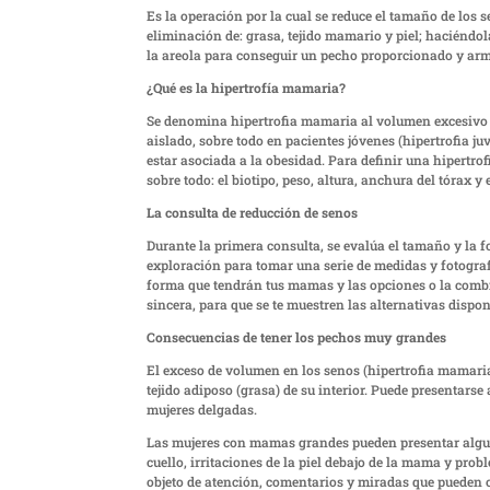
Es la operación por la cual se reduce el tamaño de lo
eliminación de: grasa, tejido mamario y piel; haciéndo
la areola para conseguir un pecho proporcionado y ar
¿Qué es la hipertrofía mamaria?
Se denomina hipertrofia mamaria al volumen excesivo 
aislado, sobre todo en pacientes jóvenes (hipertrofia j
estar asociada a la obesidad. Para definir una hipertro
sobre todo: el biotipo, peso, altura, anchura del tórax y
La consulta de reducción de senos
Durante la primera consulta, se evalúa el tamaño y la f
exploración para tomar una serie de medidas y fotografía
forma que tendrán tus mamas y las opciones o la comb
sincera, para que se te muestren las alternativas dispon
Consecuencias de tener los pechos muy grandes
El exceso de volumen en los senos (hipertrofia mamaria
tejido adiposo (grasa) de su interior. Puede presentar
mujeres delgadas.
Las mujeres con mamas grandes pueden presentar algun
cuello, irritaciones de la piel debajo de la mama y pro
objeto de atención, comentarios y miradas que pueden c