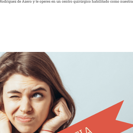
 Rodríguez de Azero y te operes en un centro quirúrgico habilitado como nuestr