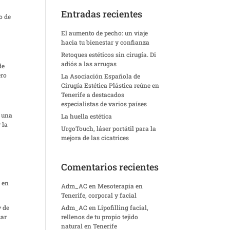
Entradas recientes
o de
El aumento de pecho: un viaje
hacia tu bienestar y confianza
Retoques estéticos sin cirugía. Di
adiós a las arrugas
de
ero
La Asociación Española de
Cirugía Estética Plástica reúne en
Tenerife a destacados
especialistas de varios países
a una
La huella estética
 la
UrgoTouch, láser portátil para la
mejora de las cicatrices
Comentarios recientes
o en
Adm_AC
en
Mesoterapia en
Tenerife, corporal y facial
y de
Adm_AC
en
Lipofilling facial,
sar
rellenos de tu propio tejido
natural en Tenerife