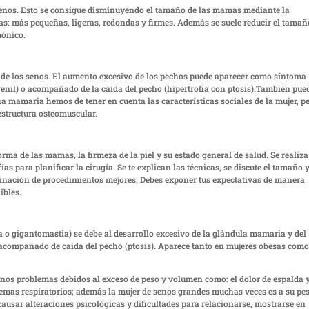
s senos. Esto se consigue disminuyendo el tamaño de las mamas mediante la
las: más pequeñas, ligeras, redondas y firmes. Además se suele reducir el tamañ
mónico.
de los senos. El aumento excesivo de los pechos puede aparecer como síntoma
uvenil) o acompañado de la caída del pecho (hipertrofia con ptosis).También pue
fia mamaria hemos de tener en cuenta las características sociales de la mujer, p
 estructura osteomuscular.
orma de las mamas, la firmeza de la piel y su estado general de salud. Se realiz
s para planificar la cirugía. Se te explican las técnicas, se discute el tamaño y
inación de procedimientos mejores. Debes exponer tus expectativas de manera
ibles.
 o gigantomastia) se debe al desarrollo excesivo de la glándula mamaria y del
se acompañado de caída del pecho (ptosis). Aparece tanto en mujeres obesas com
os problemas debidos al exceso de peso y volumen como: el dolor de espalda 
blemas respiratorios; además la mujer de senos grandes muchas veces es a su pe
ausar alteraciones psicológicas y dificultades para relacionarse, mostrarse en