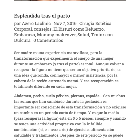
Espléndida tras el parto
por
Azero Laclinic
|
Nov 7, 2016
|
Cirugía Estética
Corporal
,
consejos
,
El Bisturí como Refuerzo
,
Embarazo
,
Mommy makeover
,
Salud
,
Tratar con
Dulcura
|
0 Comentarios
Ser madre es una experiencia maravillosa, pero la
transformación que experimenta el cuerpo
de una mujer
durante un embarazo (y tras el parto) es total. Aunque volver a
recuperar la figura no tiene que ser un objetivo prioritario, es
una idea que ronda, con mayor o menor insistencia, por la
cabeza de la recién estrenada mamá. Y esa recuperación es
totalmente
diferente en cada mujer
.
Abdomen
,
pecho
,
suelo pélvico
,
piernas
,
espalda
… Son muchas
las zonas que han cambiado durante la gestación es
importante ser consciente de esta transformación y no exigirse
un cambio en un periodo corto de tiempo. Y es que la media
(
para recuperar la figura
) está en 5 o 6 meses, siempre y cuando
se tenga una actividad progresiva con la infalible
combinación (sí, es necesario) de
ejercicio
,
alimentación
saludable y tratamientos
. Después de este periodo ya se puede