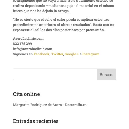
consiguiendo que no vaya a más. Este tratamiento estético se
realiza depositando –mediante aguja- el material en el mismo
hueco que nos ha dejado la arruga.
“No es cierto que el sol o el calor pueda complicar estos tres
procedimientos anteriores ni alterar resultados”. Basta con no
exponerse al sol los dos días posteriores por
precaución
.
AzeroLaclinic.com
822 175 299
info@azerolaclinic.com
Síguenos en
Facebook
,
Twitter
,
Google +
e
Instagram
Cita online
Margarita Rodríguez de Azero - Doctoralia.es
Entradas recientes