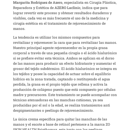
Margarita Rodríguez de Azero
, especialista en Cirugía Plástica,
Reparadora y Estética de
AZERO Laclinic
, indica que para
lograr revertir este proceso y obtener resultados duraderos y
visibles, cada vez es más frecuente el uso de la medicina y
cirugía estética en el tratamiento de rejuvenecimiento de
manos.
La tendencia es utilizar los mismos compuestos para
revitalizar y rejuvenecer la cara que para revitalizar las manos.
Nuestro principal agente rejuvenecedor es la propia grasa
corporal a través de una pequeña cirugía o el ácido hialurónico
si se prefiere evitar esta técnica. Ambos se aplican en el dorso
de las manos para producir un efecto hidratante y aumentar el
grosor del tejido subdérmico. El ácido hialurónico se integra en
los tejidos y posee la capacidad de actuar sobre el equilibrio
hídrico en la zona tratada, captando o restituyendo el agua
perdida, la grasa es el propio tejido que rellena y activa la
producción de colágeno puesto que está compuesto por células
madre y precursores. Este tratamiento se puede acompañar con
técnicas atenuadoras en las manchas cutáneas, ya sea
producidas por el sol o la edad, se realiza tratamientos anti
despigmentantes o peelings de rejuvenecimiento.
La única crema específica para quitar las manchas de las
manos y el escote a base de retinol pertenece a la marca ZO
SKIN HEALTH Brigthamax, esta junto con los peelings