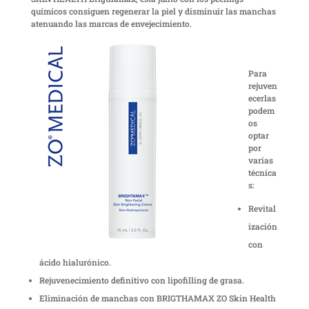
químicos consiguen regenerar la piel y disminuir las manchas
atenuando las marcas de envejecimiento.
Para
rejuven
ecerlas
podem
os
optar
por
varias
técnica
s:
Revital
ización
con
ácido hialurónico.
Rejuvenecimiento definitivo con lipofilling de grasa.
Eliminación de manchas con BRIGTHAMAX ZO Skin Health