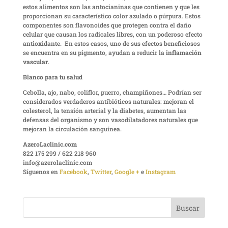
estos alimentos son las antocianinas que contienen y que les
proporcionan su característico color azulado o púrpura. Estos
componentes son flavonoides que protegen contra el daño
celular que causan los radicales libres, con un poderoso efecto
antioxidante. En estos casos, uno de sus efectos beneficiosos
se encuentra en su pigmento, ayudan a reducir la
inflamación
vascular
.
Blanco para tu salud
Cebolla, ajo, nabo, coliflor, puerro, champiñones… Podrían ser
considerados verdaderos antibióticos naturales: mejoran el
colesterol, la tensión arterial y la diabetes, aumentan las
defensas del organismo y son vasodilatadores naturales que
mejoran la circulación sanguínea.
AzeroLaclinic.com
822 175 299 / 622 218 960
info@azerolaclinic.com
Síguenos en
Facebook
,
Twitter
,
Google +
e
Instagram