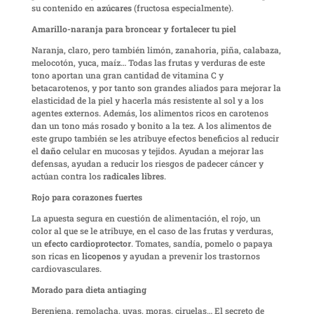
su contenido en
azúcares
(fructosa especialmente).
Amarillo-naranja para broncear y fortalecer tu piel
Naranja, claro, pero también limón, zanahoria, piña, calabaza,
melocotón, yuca, maíz… Todas las frutas y verduras de este
tono aportan una gran cantidad de vitamina C y
betacarotenos, y por tanto son grandes aliados para mejorar la
elasticidad de la piel y hacerla más resistente al sol y a los
agentes externos. Además, los alimentos ricos en carotenos
dan un tono más rosado y bonito a la tez. A los alimentos de
este grupo también se les atribuye efectos beneficios al reducir
el
daño
celular en mucosas y tejidos. Ayudan a mejorar las
defensas, ayudan a reducir los riesgos de padecer cáncer y
actúan contra los
radicales libres
.
Rojo para corazones fuertes
La apuesta segura en cuestión de alimentación, el rojo, un
color al que se le atribuye, en el caso de las frutas y verduras,
un
efecto cardioprotector
. Tomates, sandía, pomelo o papaya
son ricas en
licopenos
y ayudan a prevenir los trastornos
cardiovasculares.
Morado para dieta antiaging
Berenjena, remolacha, uvas, moras, ciruelas… El secreto de