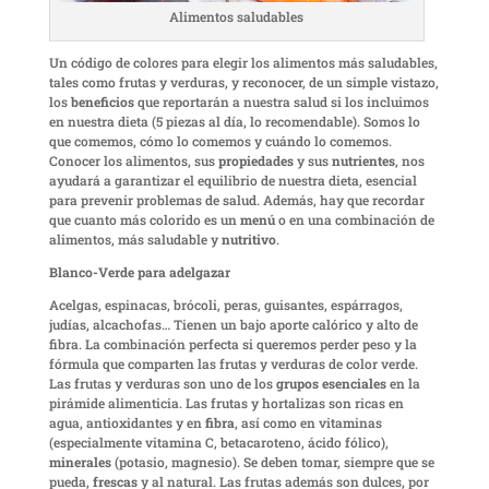
Alimentos saludables
Un código de colores para elegir los alimentos más saludables,
tales como frutas y verduras, y reconocer, de un simple vistazo,
los
beneficios
que reportarán a nuestra salud si los incluimos
en nuestra dieta (5 piezas al día, lo recomendable). Somos lo
que comemos, cómo lo comemos y cuándo lo comemos.
Conocer los alimentos, sus
propiedades
y sus
nutrientes
, nos
ayudará a garantizar el equilibrio de nuestra dieta, esencial
para prevenir problemas de salud. Además, hay que recordar
que cuanto más colorido es un
menú
o en una combinación de
alimentos, más saludable y
nutritivo
.
Blanco-Verde para adelgazar
Acelgas, espinacas, brócoli, peras, guisantes, espárragos,
judías, alcachofas… Tienen un bajo aporte calórico y alto de
fibra. La combinación perfecta si queremos perder peso y la
fórmula que comparten las frutas y verduras de color verde.
Las frutas y verduras son uno de los
grupos esenciales
en la
pirámide alimenticia. Las frutas y hortalizas son ricas en
agua, antioxidantes y en
fibra
, así como en vitaminas
(especialmente vitamina C, betacaroteno, ácido fólico),
minerales
(potasio, magnesio). Se deben tomar, siempre que se
pueda,
frescas
y al natural. Las frutas además son dulces, por