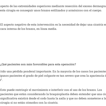
 aspecto de las extremidades superiores mediante resección del exceso dermogra
sta cirugía es conseguir unos brazos estilizados y armónicos con el cuerpo.
El aspecto negativo de esta intervención es la necesidad de dejar una cicatriz e
cara interna de los brazos, en línea media.
¿Qué pacientes son más favorables para esta operación?
frido una pérdida ponderal importante. En la mayoría de los casos los paciente
unos pacientes el grado de piel colgante es tan severo que crea la apariencia d
o”
.
Esto puede restringir el movimiento e interferir con el uso de los brazos. Los
pacientes que están considerando la braquioplastía deben entender que una cic
significativa existirá desde el codo hasta la axila y que no deben someterse a l
cirugía si no están cómodos con la cicatriz.