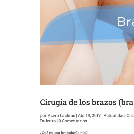
Cirugía de los brazos (br
por
Azero Laclinic
|
Abr 19, 2017
|
Actualidad
,
Cir
Dulcura
|
0 Comentarios
¿Qué es una braquioplastia?