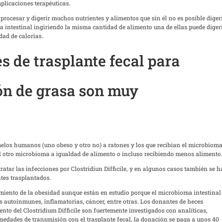
mplicaciones terapéuticas.
rocesar y digerir muchos nutrientes y alimentos que sin él no es posible digeri
 intestinal ingiriendo la misma cantidad de alimento una de ellas puede diger
dad de calorías.
s de trasplante fecal para
ón de grasa son muy
melos humanos (uno obeso y otro no) a ratones y los que recibían el microbioma
 otro microbioma a igualdad de alimento o incluso recibiendo menos alimento
ratar las infecciones por Clostridiun Difficile, y en algunos casos también se h
tes trasplantados.
amiento de la obesidad aunque están en estudio porque el microbioma intestinal
 autoinmunes, inflamatorias, cáncer, entre otras. Los donantes de heces
to del Clostridium Difficile son fuertemente investigados con analíticas,
medades de transmisión con el trasplante fecal, la donación se paga a unos 40