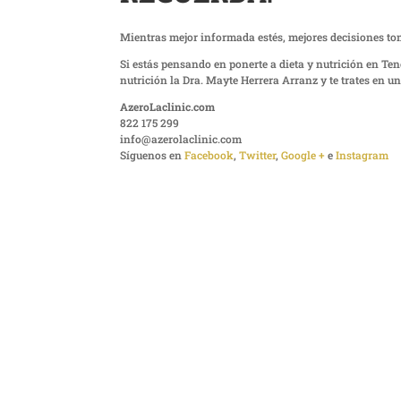
Mientras mejor informada estés, mejores decisiones toma
Si estás pensando en ponerte a dieta y nutrición en Ten
nutrición la Dra. Mayte Herrera Arranz y te trates en u
AzeroLaclinic.com
822 175 299
info@azerolaclinic.com
Síguenos en
Facebook
,
Twitter
,
Google +
e
Instagram