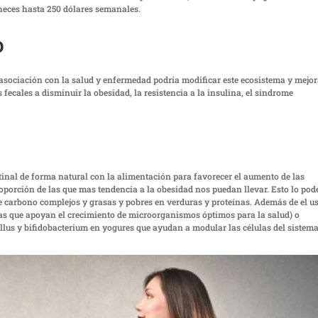
heces hasta 250 dólares semanales.
o
asociación con la salud y enfermedad podría modificar este ecosistema y mejor
fecales a disminuir la obesidad, la resistencia a la insulina, el síndrome
nal de forma natural con la alimentación para favorecer el aumento de las
oporción de las que mas tendencia a la obesidad nos puedan llevar. Esto lo po
e carbono complejos y grasas y pobres en verduras y proteínas. Además de el u
minas que apoyan el crecimiento de microorganismos óptimos para la salud) o
llus y bifidobacterium en yogures que ayudan a modular las células del sistem