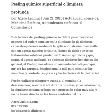
Peeling químico superficial o limpieza
profunda
por
Azero Laclinic
|
Jun 21, 2016
|
Actualidad
,
consejos
,
Medicina Estética
,
tratamientos estéticos
|
0
Comentarios
Esta
técnica
del
peeling químico
se utiliza para mejorar el
aspecto del cutis y consiste en la eliminación de distintas
capas de epidermis mediante la aplicación de una mascarilla
con un
agente químico
irritante. Hemos de decir que estos
tratamientos estéticos
pueden ser
físicos
o
químicos
y que,
según el agente utilizado, se obtienen distintos beneficios. En
general, el Peeling nos ofrece un aumento del colágeno que
mejora las arrugas
, despigmenta la piel para eliminar las
manchas y controla las grasas y las bacterias de la piel facial.
Puede realizarse siempre y cuando, al terminar la
descamación, se evite el sol durante dos días, y posteriormente,
la siguiente semana se haga con protección solar muy alta y
no de forma directa en las horas centrales del día.
AzeroLaclinic.com
822 175 299
info@azerolaclinic.com