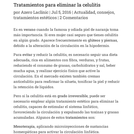
Tratamientos para eliminar la celulitis
por
Azero Laclinic
|
Jul 5, 2016
|
Actualidad
,
consejos
,
tratamientos estéticos
|
2 Comentarios
Es en
verano
cuando la famosa y odiada piel de naranja toma
más importancia. Si eres mujer casi seguro que tienes celulitis
en algún grado. Aparece frecuentemente en
glúteos
y
piernas
,
debido a la alteración de la circulación en la hipodermis.
Para
evitar
y reducir la celulitis, es necesario seguir una dieta
adecuada, rica en alimentos con fibra, verduras, y frutas,
reduciendo el consumo de grasas, carbohidratos y sal, beber
mucha agua, y realizar ejercicio físico que active la
circulación. En el mercado existen también cremas
anticelulitis para reafirmar la silueta, tonificar la piel y reducir
la retención de líquidos.
Pero si la celulitis está en
grado irreversible
, puede ser
necesario emplear algún tratamiento estético para eliminar la
celulitis, capaces de estimular el sistema linfático,
favoreciendo la circulación y expulsando las toxinas y grasas
acumuladas. Algunos de estos
tratamientos
son:
Mesoterapia
, aplicando microinyecciones de sustancias
homeopáticas para activar la circulación linfática.