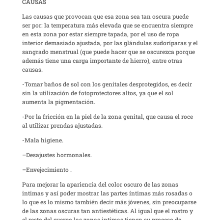
CAUSAS
Las causas que provocan que esa zona sea tan oscura puede
ser por: la temperatura más elevada que se encuentra siempre
en esta zona por estar siempre tapada, por el uso de ropa
interior demasiado ajustada, por las glándulas sudoríparas y el
sangrado menstrual (que puede hacer que se oscurezca porque
además tiene una carga importante de hierro), entre otras
causas.
-Tomar baños de sol con los genitales desprotegidos, es decir
sin la utilización de fotoprotectores altos, ya que el sol
aumenta la pigmentación.
-Por la fricción en la piel de la zona genital, que causa el roce
al utilizar prendas ajustadas.
-Mala higiene.
–Desajustes hormonales.
–Envejecimiento .
Para mejorar la apariencia del color oscuro de las zonas
intimas y así poder mostrar las partes íntimas más rosadas o
lo que es lo mismo también decir más jóvenes, sin preocuparse
de las zonas oscuras tan antiestéticas. Al igual que el rostro y
el resto del cuerpo las zonas intimas tienen su proceso de