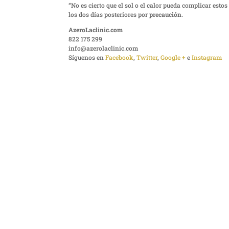
“No es cierto que el sol o el calor pueda complicar esto
los dos días posteriores por
precaución
.
AzeroLaclinic.com
822 175 299
info@azerolaclinic.com
Síguenos en
Facebook
,
Twitter
,
Google +
e
Instagram