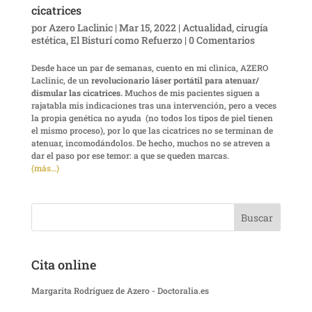
cicatrices
por
Azero Laclinic
|
Mar 15, 2022
|
Actualidad
,
cirugía
estética
,
El Bisturí como Refuerzo
|
0 Comentarios
Desde hace un par de semanas, cuento en mi clìnica, AZERO
Laclinic, de un
revolucionario láser portátil para atenuar/
dismular las cicatrices.
Muchos de mis pacientes siguen a
rajatabla mis indicaciones tras una intervención, pero a veces
la propia genética no ayuda (no todos los tipos de piel tienen
el mismo proceso), por lo que las cicatrices no se terminan de
atenuar, incomodándolos. De hecho, muchos no se atreven a
dar el paso por ese temor: a que se queden marcas.
(más…)
Cita online
Margarita Rodríguez de Azero - Doctoralia.es