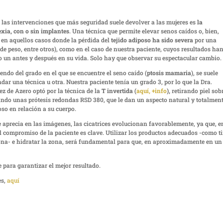
 las intervenciones que más seguridad suele devolver a las mujeres es
la
xia, con o sin implantes
. Una técnica que permite elevar senos caídos o, bien,
r en aquellos casos donde la pérdida del
tejido adiposo ha sido severa
por una
de peso, entre otros), como en el caso de nuestra paciente, cuyos resultados ha
 un antes y después en su vida. Solo hay que observar su espectacular cambio.
ndo del grado en el que se encuentre el seno caído (
ptosis mamaria
), se suele
ar una técnica u otra. Nuestra paciente tenía un grado 3, por lo que la Dra.
z de Azero optó por la técnica de la
T invertida (
aquí, +info
),
retirando piel sob
ando unas prótesis redondas RSD 380, que le dan un aspecto natural y totalmen
so en relación a su cuerpo.
 aprecia en las imágenes, las cicatrices evolucionan favorablemente, ya que, e
l compromiso de la paciente es clave. Utilizar los productos adecuados -como t
cona- e hidratar la zona, será fundamental para que, en aproximadamente en un
para garantizar el mejor resultado.
s,
aquí