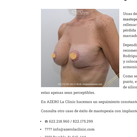
Unas de
mastope
rellena
pérdida 
marcado
Dependie
recomend
Rodrígue
y coloc
armonio
Como se
punto, e
de sili
estas apenas sean perceptibles.
En AZERO La Clinic hacemos un seguimiento constante 
Consulta otro caso de éxito de mastopexia con implante
☎️ 622.218.960 / 822.175.299
???? info@azerolaclinic.com