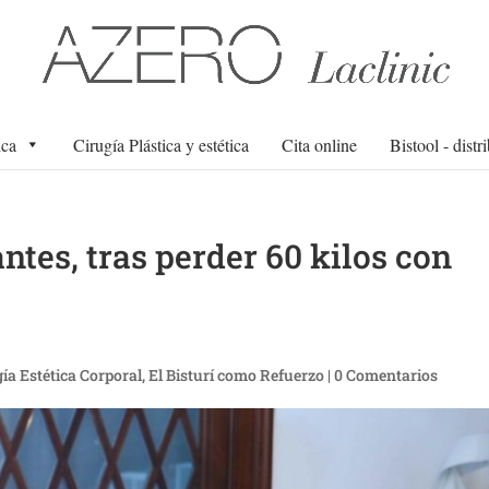
ica
Cirugía Plástica y estética
Cita online
Bistool - distr
tes, tras perder 60 kilos con
gía Estética Corporal
,
El Bisturí como Refuerzo
|
0 Comentarios