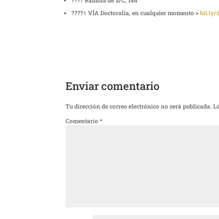
???? Rambla de S/C, 144
????‍⚕️ VÍA Doctoralia, en cualquier momento >
bit.ly
Enviar comentario
Tu dirección de correo electrónico no será publicada.
L
Comentario
*