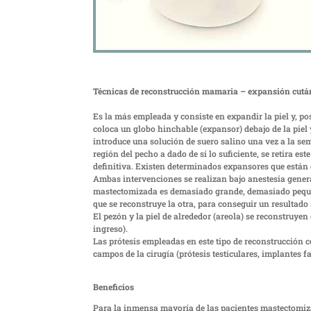
Técnicas de reconstrucción mamaria – expansión cutá
Es la más empleada y consiste en expandir la piel y, po
coloca un globo hinchable (expansor) debajo de la piel 
introduce una solución de suero salino una vez a la sem
región del pecho a dado de sí lo suficiente, se retira e
definitiva. Existen determinados expansores que están
Ambas intervenciones se realizan bajo anestesia genera
mastectomizada es demasiado grande, demasiado pequeña
que se reconstruye la otra, para conseguir un resultado 
El pezón y la piel de alrededor (areola) se reconstruy
ingreso).
Las prótesis empleadas en este tipo de reconstrucción 
campos de la cirugía (prótesis testiculares, implantes fac
Beneficios
Para la inmensa mayoría de las pacientes mastectomiz