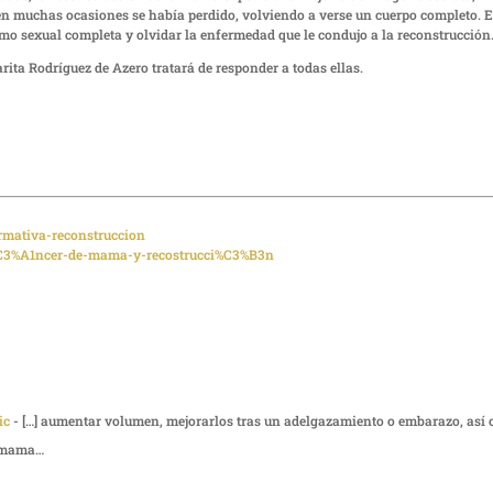
n muchas ocasiones se había perdido, volviendo a verse un cuerpo completo. E
como sexual completa y olvidar la enfermedad que le condujo a la reconstrucción
rita Rodríguez de Azero tratará de responder a todas ellas.
rmativa-reconstruccion
/c%C3%A1ncer-de-mama-y-recostrucci%C3%B3n
ic
- […] aumentar volumen, mejorarlos tras un adelgazamiento o embarazo, así
e mama…