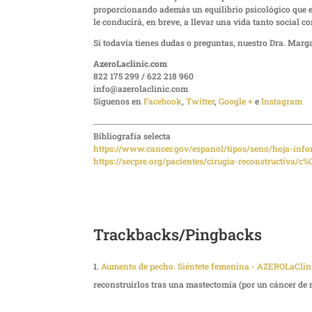
proporcionando además un equilibrio psicológico que e
le conducirá, en breve, a llevar una vida tanto social 
Si todavía tienes dudas o preguntas, nuestro Dra. Marga
AzeroLaclinic.com
822 175 299 / 622 218 960
info@azerolaclinic.com
Síguenos en
Facebook
,
Twitter
,
Google +
e
Instagram
Bibliografía selecta
https://www.cancer.gov/espanol/tipos/seno/hoja-info
https://secpre.org/pacientes/cirugia-reconstructiva
Trackbacks/Pingbacks
Aumento de pecho. Siéntete femenina - AZEROLaClin
reconstruirlos tras una mastectomía (por un cáncer d