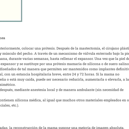
nea
steriormente, colocar una prótesis. Después de la mastectomía, el cirujano plást
y músculo del pecho. A través de un mecanismo de válvula enterrado bajo la pie
ana, durante varias semanas, hasta rellenar el expansor. Una vez que la piel d
ste expansor y se sustituye por una prótesis mamaria de silicona o de suero salin
 diseñados de tal manera que permiten ser mantenidos como implantes definiti
l, con un estancia hospitalaria breve, entre 24 y 72 horas. Si la mama no
 o está muy caída, puede ser necesario reducirla, aumentarla o elevarla, a la
simétrico.
en después, mediante anestesia local y de manera ambulante (sin necesidad de
contienen silicona médica, al igual que muchos otros materiales empleados en o
iales, etc.).
adas, la reconstrucción de la mama supone una mejoría de imagen absoluta,