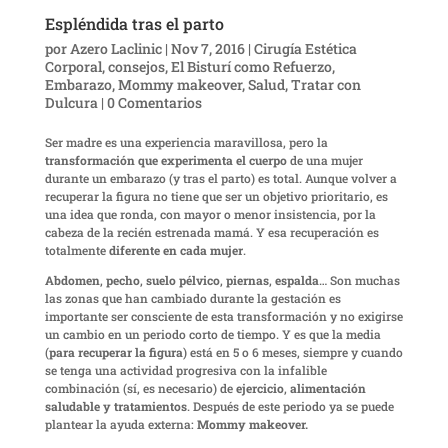
Espléndida tras el parto
por
Azero Laclinic
|
Nov 7, 2016
|
Cirugía Estética
Corporal
,
consejos
,
El Bisturí como Refuerzo
,
Embarazo
,
Mommy makeover
,
Salud
,
Tratar con
Dulcura
|
0 Comentarios
Ser madre es una experiencia maravillosa, pero la
transformación que experimenta el cuerpo
de una mujer
durante un embarazo (y tras el parto) es total. Aunque volver a
recuperar la figura no tiene que ser un objetivo prioritario, es
una idea que ronda, con mayor o menor insistencia, por la
cabeza de la recién estrenada mamá. Y esa recuperación es
totalmente
diferente en cada mujer
.
Abdomen
,
pecho
,
suelo pélvico
,
piernas
,
espalda
… Son muchas
las zonas que han cambiado durante la gestación es
importante ser consciente de esta transformación y no exigirse
un cambio en un periodo corto de tiempo. Y es que la media
(
para recuperar la figura
) está en 5 o 6 meses, siempre y cuando
se tenga una actividad progresiva con la infalible
combinación (sí, es necesario) de
ejercicio
,
alimentación
saludable y tratamientos
. Después de este periodo ya se puede
plantear la ayuda externa:
Mommy makeover.