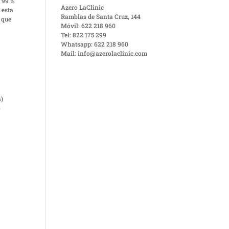
y 99 %
Azero LaClinic
 esta
Ramblas de Santa Cruz, 144
 que
Móvil: 622 218 960
Tel: 822 175 299
Whatsapp: 622 218 960
Mail: info@azerolaclinic.com
a)
o