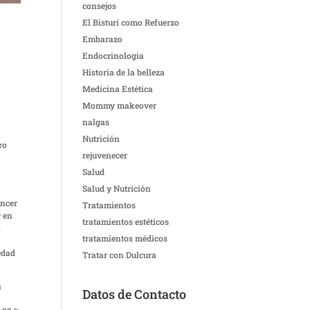
consejos
El Bisturí como Refuerzo
Embarazo
Endocrinologia
Historia de la belleza
Medicina Estética
Mommy makeover
nalgas
Nutrición
ro
rejuvenecer
Salud
Salud y Nutrición
áncer
Tratamientos
y en
tratamientos estéticos
n
tratamientos médicos
edad
Tratar con Dulcura
a
Datos de Contacto