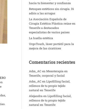
hacia tu bienestar y confianza
Retoques estéticos sin cirugía. Di
adiós a las arrugas
La Asociación Española de
Cirugía Estética Plástica reúne en
Tenerife a destacados
especialistas de varios países
La huella estética
UrgoTouch, láser portátil para la
mejora de las cicatrices
Comentarios recientes
Adm_AC
en
Mesoterapia en
Tenerife, corporal y facial
ERO
Adm_AC
en
Lipofilling facial,
on
rellenos de tu propio tejido
de
natural en Tenerife
idas,
Alejandra
en
Lipofilling facial,
rellenos de tu propio tejido
ías.
natural en Tenerife