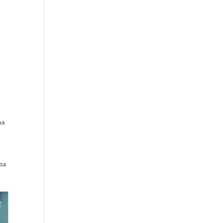
na
o
una