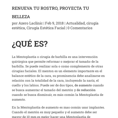
RENUEVA TU ROSTRO, PROYECTA TU
BELLEZA
por
Azero Laclinic
|
Feb 9, 2018
|
Actualidad
,
cirugía
estética
,
Cirugía Estética Facial
|
0 Comentarios
¿QUÉ ES?
La Mentoplastia o cirugía de barbilla es una intervención
quirúrgica que permite reformar o mejorar el tamaño de la
barbilla. Se puede realizar sola o como complemento de otras
cirugías faciales. El menton es un elemento importante en el
balance estético de la cara, su prominencia debe analizarse en
relación con la totalidad de la cara, incluyendo la nariz, el
cuello y los labios. Puede ser de dos tipos,
de aumento
cuando
se busca aumentar el tamaño del mentón y
de reducción
cuando se busca disminuir, es más común la Mentoplastia de
aumento.
En la Mentoplastia de aumento es mas común usar implantes.
Cuando el mentón es muy pequeño y el aumento debe ser
mayor de 10 mm es mejor hacer una Mentoplastia de