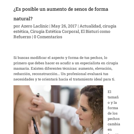
¿Es posible un aumento de senos de forma
natural?
por
Azero Laclinic
|
May 26, 2017
|
Actualidad
,
cirugía
estética
,
Cirugía Estética Corporal
,
El Bisturí como
Refuerzo
|
0 Comentarios
Si buscas modificar el aspecto y forma de tus pechos, lo
primero que debes hacer es acudir a un especialista en cirugía
mamaria. Existen diferentes técnicas: aumento, elevación,
reducción, reconstrucción… Un profesional evaluará tus
necesidades y te orientará hacia el tratamiento ideal para ti.
El
tamañ
o y la
forma
de los
pechos
cambia
en