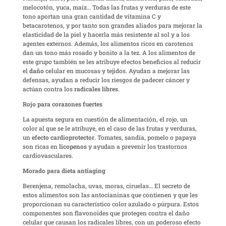
melocotón, yuca, maíz… Todas las frutas y verduras de este
tono aportan una gran cantidad de vitamina C y
betacarotenos, y por tanto son grandes aliados para mejorar la
elasticidad de la piel y hacerla más resistente al sol y a los
agentes externos. Además, los alimentos ricos en carotenos
dan un tono más rosado y bonito a la tez. A los alimentos de
este grupo también se les atribuye efectos beneficios al reducir
el
daño
celular en mucosas y tejidos. Ayudan a mejorar las
defensas, ayudan a reducir los riesgos de padecer cáncer y
actúan contra los
radicales libres
.
Rojo para corazones fuertes
La apuesta segura en cuestión de alimentación, el rojo, un
color al que se le atribuye, en el caso de las frutas y verduras,
un
efecto cardioprotector
. Tomates, sandía, pomelo o papaya
son ricas en
licopenos
y ayudan a prevenir los trastornos
cardiovasculares.
Morado para dieta antiaging
Berenjena, remolacha, uvas, moras, ciruelas… El secreto de
estos alimentos son las antocianinas que contienen y que les
proporcionan su característico color azulado o púrpura. Estos
componentes son flavonoides que protegen contra el daño
celular que causan los radicales libres, con un poderoso efecto