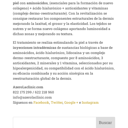
piel
con
aminoácidos
, (esenciales para la formación de nuevo
colágeno) + ácido hialurónico + antioxidantes y vitaminas
(complejo dermo-reestructurante). Con la revitalización se
consigue restaurar los componentes estructurales de la dermis
mejorando la laxitud, el grosor y la elasticidad. Los tejidos se
nutren y se forma nuevo colágeno aportando luminosidad a
dichas zonas y mejorando su textura.
El tratamiento se realiza estimulando la piel a través de
inyecciones intradérmicas
de sustancias biológicas a base de
aminoácidos, ácido hialurónico, lidocaína y un complejo
dermo-reestructurante, compuesto por 8 aminoácidos, 3
antioxidantes, 2 minerales y 1 vitamina, seleccionados por su
hipoalergenicidad, su compatibilidad con el ácido hialurónico,
su eficacia combinada y su acción sinérgica en la
reestructuración global de la dermis.
AzeroLaclinic.com
822 175 299 / 622 218 960
info@azerolaclinic.com
Síguenos en
Facebook
,
Twitter
,
Google +
e
Instagram