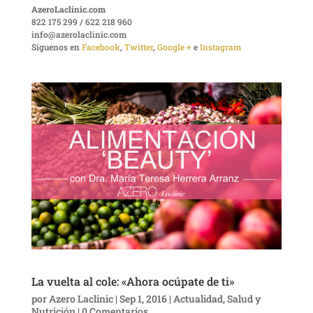
AzeroLaclinic.com
822 175 299 / 622 218 960
info@azerolaclinic.com
Síguenos en
Facebook
,
Twitter
,
Google +
e
Instagram
La vuelta al cole: «Ahora ocúpate de ti»
por
Azero Laclinic
|
Sep 1, 2016
|
Actualidad
,
Salud y
Nutrición
|
0 Comentarios