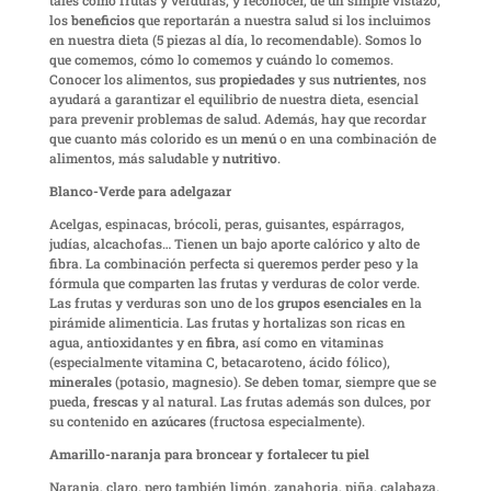
los
beneficios
que reportarán a nuestra salud si los incluimos
en nuestra dieta (5 piezas al día, lo recomendable). Somos lo
que comemos, cómo lo comemos y cuándo lo comemos.
Conocer los alimentos, sus
propiedades
y sus
nutrientes
, nos
ayudará a garantizar el equilibrio de nuestra dieta, esencial
para prevenir problemas de salud. Además, hay que recordar
que cuanto más colorido es un
menú
o en una combinación de
alimentos, más saludable y
nutritivo
.
Blanco-Verde para adelgazar
Acelgas, espinacas, brócoli, peras, guisantes, espárragos,
judías, alcachofas… Tienen un bajo aporte calórico y alto de
fibra. La combinación perfecta si queremos perder peso y la
fórmula que comparten las frutas y verduras de color verde.
Las frutas y verduras son uno de los
grupos esenciales
en la
pirámide alimenticia. Las frutas y hortalizas son ricas en
agua, antioxidantes y en
fibra
, así como en vitaminas
(especialmente vitamina C, betacaroteno, ácido fólico),
minerales
(potasio, magnesio). Se deben tomar, siempre que se
pueda,
frescas
y al natural. Las frutas además son dulces, por
su contenido en
azúcares
(fructosa especialmente).
Amarillo-naranja para broncear y fortalecer tu piel
Naranja, claro, pero también limón, zanahoria, piña, calabaza,