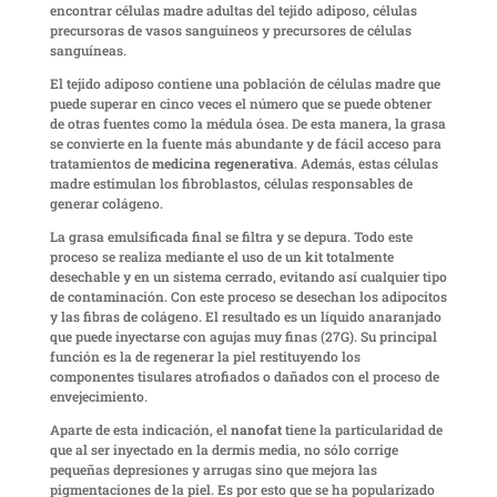
encontrar células madre adultas del tejido adiposo, células
precursoras de vasos sanguíneos y precursores de células
sanguíneas.
El tejido adiposo contiene una población de células madre que
puede superar en cinco veces el número que se puede obtener
de otras fuentes como la médula ósea. De esta manera, la grasa
se convierte en la fuente más abundante y de fácil acceso para
tratamientos de
medicina regenerativa
. Además, estas células
madre estimulan los fibroblastos, células responsables de
generar colágeno.
La grasa emulsificada final se filtra y se depura. Todo este
proceso se realiza mediante el uso de un kit totalmente
desechable y en un sistema cerrado, evitando así cualquier tipo
de contaminación. Con este proceso se desechan los adipocitos
y las fibras de colágeno. El resultado es un líquido anaranjado
que puede inyectarse con agujas muy finas (27G). Su principal
función es la de regenerar la piel restituyendo los
componentes tisulares atrofiados o dañados con el proceso de
envejecimiento.
Aparte de esta indicación, el
nanofat
tiene la particularidad de
que al ser inyectado en la dermis media, no sólo corrige
pequeñas depresiones y arrugas sino que mejora las
pigmentaciones de la piel. Es por esto que se ha popularizado